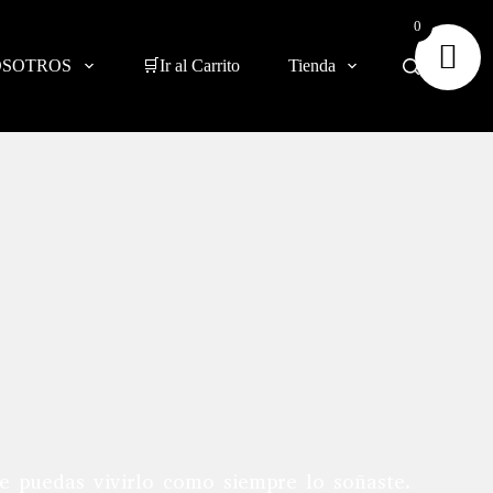
0
OSOTROS
🛒Ir al Carrito
Tienda
e puedas vivirlo como siempre lo soñaste.