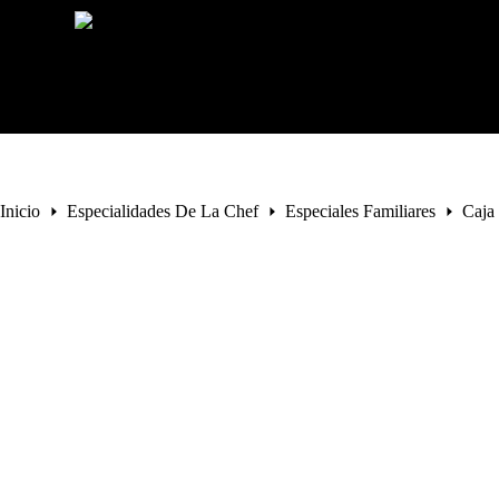
S
a
l
t
a
r
a
l
c
o
Inicio
Especialidades De La Chef
Especiales Familiares
Caja
n
t
e
n
i
d
o