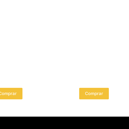
rta 4 pisos
Pack Integral
Comprar
Comprar